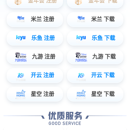
集中式业务
在线反馈
请留下您的联系方式，我们将在3个工作日之内和您
取得联系。