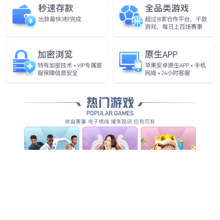
*
需
*
公
求:
司:
*
地
*
姓
址:
名:
*
电
*
邮
话:
箱:
留