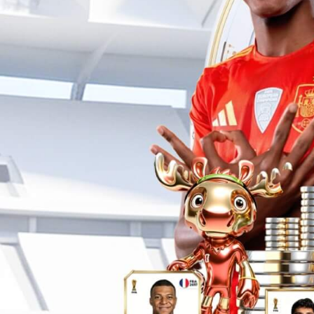
相关内容
2026-08-07
2026-07-2
350vip8888新葡的京科技荣获中
智算万
国工商业光储大会“工商业领军投
来|350
资商奖”
商汤集
了解详情
了解详情