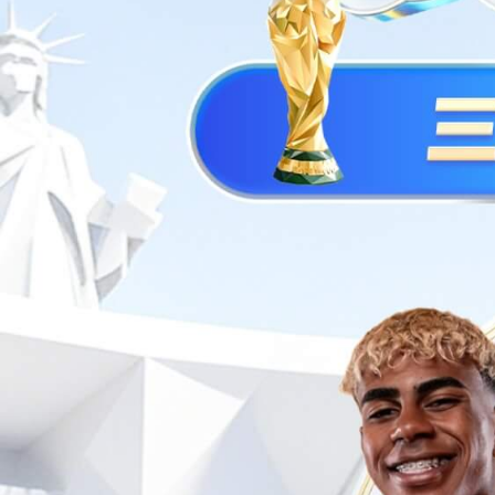
山西省是我国重要的能源基地。“十五五”期间
科技深耕山西多年，已成功打造
芮城县
国家
目。在吕梁，公司申报的
岚县100MW光伏
司在复杂地形地质条件下卓越的项目统筹开
面向未来，公司将积极拓展项目开发经验和
融入山西省绿色电力与生态经济协同的发展
上一篇
350vip8888新葡的京科技携手SENA...