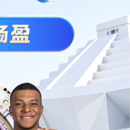
、集群化开发。350vip8888新葡的京
技术光伏发电示范基地
等多个大型地面电站项
风电、光伏发电保障性并网项目清单，展现了公
连”、“零碳园区”等政策及市场趋势，深度
下一篇
350vip8888新葡的京科技作为首批成员...