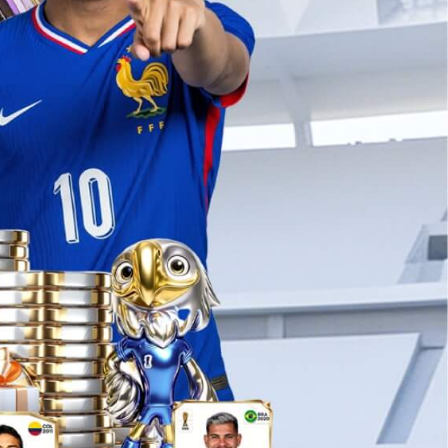
2026-07-16
8新葡的京
上海大学MBA师生到访
协同战略
350vip8888新葡的京科技，校企
共探能源数智化转型新路径
了解详情