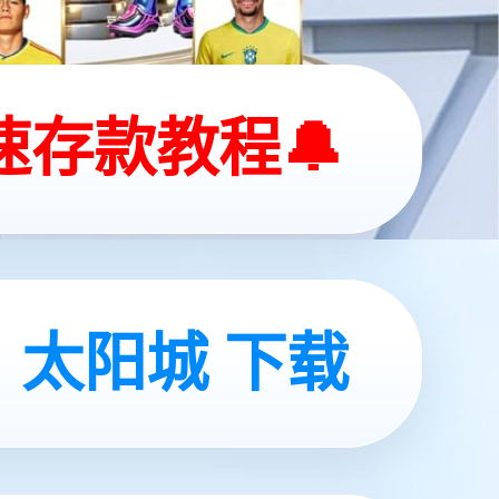
务
客户支持
投资者关系
新闻动态
客户服务
最新行情
公司动态
项目案例
公司公告
媒体聚焦
下载中心
投资者问答
行业资讯
碳金融