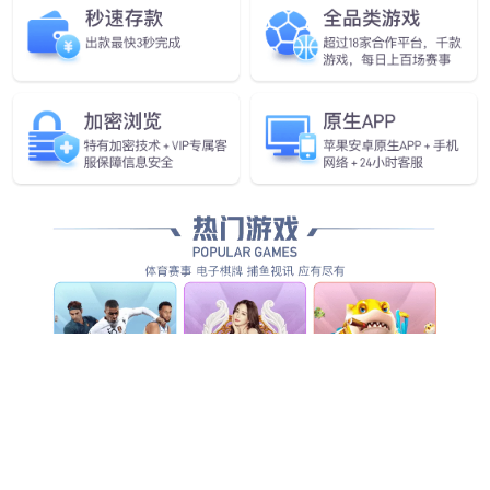
在
宁夏回族自治区石嘴山市惠农区
，公司投资开发
的200MW/800MWh独立储能项目正加紧建设。该项
目投运后可实现
4小时长时储能高效调节
，单次循
环可储存及释放约80万千瓦时电量，将有力提升供
电可靠性及周边风电、光伏发电项目消纳水平。
同期，
河北省秦皇岛市海港区100MW/400MWh独
立储能项目
施工建设也在扎实推进中。2026年开年
以来，公司已累计在山西、内蒙古、海南、陕西等
多地获取多个大型储能项目，全国在建及储备储能
项目规模突破30GWh。