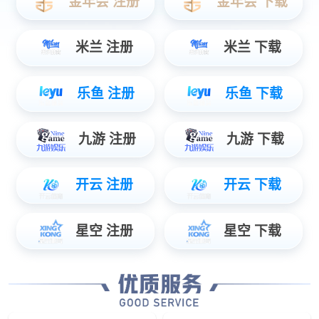
成。项目建成后将为电网提供高效的调峰调频服
务，保障地区电网稳定性，为全省新型储能规模
化、高质量发展提供可复制经验。
此外，位于山西省
运城市盐湖区的晶能
200MW/400MWh、
晶航100MW/200MWh
独立储
能项目
计划年内一并开工，全系统由60个
5MW/10.03MWh储能单元构成，建成后单次循环可
储存并释放近60万千瓦时电量，精准满足当地电力
系统调节需求，并积极拓展市场化收益空间。