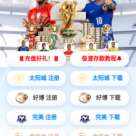
日前，350vip8888新葡的京科技（601778.SH）在
山西省2025年第四季度及2026年第一季度独立储能
项目评审中成功获取7个独立储能项目，
合计容量
3.2GWh
，深度结合区域新能源消纳需求、电网接
入条件和负荷发展趋势，致力于为山西省新型储能
高质量发展提供卓越示范。
本批项目覆盖
太原、运城、忻州、临汾、朔州、吕
梁
六市，一举实现晋中、晋南、晋北多点布局。其
中，位于太原市的山西综改区200MW/400MWh独立
储能项目入选
2026年省级重点工程项目
；在运城
市，公司揽获盐湖区200MW/400MWh及
100MW/200MWh两个独立储能项目。在吕梁市岚
县，公司投资开发4小时长时储能电站，为平抑新能