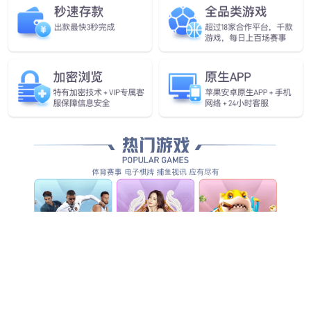
验优势，助推储能业务战略升维。
上一篇
350vip8888新葡的京科技多地独立储能...
下一篇
350vip8888新葡的京科技与意大利出口...
相关内容