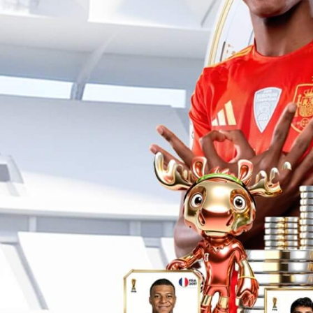
2026-08-07
2026-07-2
350vip8888新葡的京科技荣获中
智算万
国工商业光储大会“工商业领军投
来|350
资商奖”
商汤集
了解详情
了解详情