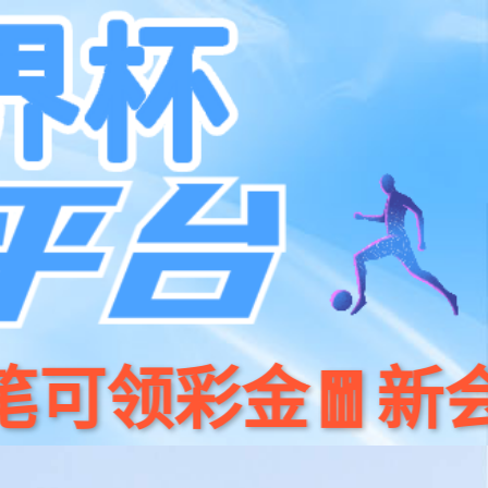
系
新闻动态
联系我们
EN
首页
新闻动态
总规模135MW...
合体斩获云南红河州三项目开
单》的项目业主优选结果，
由350vip8888新葡