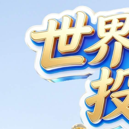
的京科技（
6
01778.SH）与云南嘉泰来新
135MW
，
在本次公示的业主中位居前列。
本次入选的3个项目包括
红田60MW光伏发电
陵地带。项目投运后，每年将产生大量清洁
面对激烈的项目竞配角逐，350vip888
整合能力，精准匹配项目建设需求，最终成
的高度认可，也标志着公司在西南地区实现