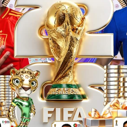
0
2026-07-20
象，赋能未
算创未来 | 350vip888
vip8888新葡的京科技与
科技与商汤科技达成算电
团深化战略合作
合作
了解详情