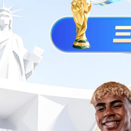
未来，350vip8888新葡的京科技将持
高质量发展贡献力量。
上一篇
350vip8888新葡的京科技与意大利出口...
相关内容