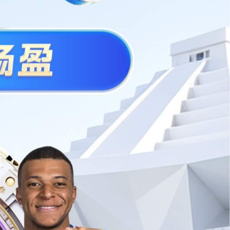
源结构绿色转型，为实现“双碳”目标与地方经济
下一篇
以ESG破局赋能品牌...