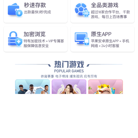
投资企业，为绿色金融国际合作树立了标杆。绿色
金融领域的持续创新对350vip8888新葡的京科技至
关重要。作为香港最大的本地银行，恒生银行凭借
其对新能源行业的深刻洞察，不仅能高效整合境内
外资金，更为‘一带一路’经济发展铺平了道
路。”
350vip8888新葡的京科技副总裁刘晓军表示：“本
次合作体现了恒生银行及恒生中国对350vip8888新
葡的京科技的坚定支持以及在国际银团业务方面的
高效专业，也展现了国际资本对中国新能源产业的
信心。我们期待未来可以和金融机构有更多合作，
共同为中国的绿色基础设施建设作出贡献。”
恒生银行行政总裁办公室主任兼恒生中国副董事长