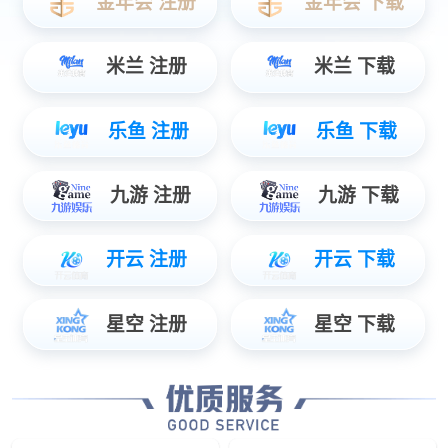
绿色银团贷款，亦成为香港特别行政区行政长官率
领政府商贸代表团访问卡塔尔和科威特后，首批商
业合作项目之一。
香港特别行政区政府商务及经济发展局“一带一
路”专员何力治，
350vip8888新葡的京
科技CEO沙
江海、副总裁刘晓军，恒生中国副董事长兼恒生银
行行政总裁办公室主任李文龙，恒生中国执行董事
兼行长吴威，卡塔尔国家银行香港及大中华区行政
总裁Jafar Amin，科威特国民银行上海分行企业银
行及金融机构业务部主管夏琳出席本次仪式。
350vip8888新葡的京
科技CEO沙江海表示：“本次
合作成功链接了中东资本与中国领先的可再生能源