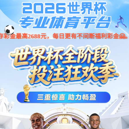
新闻动态
首页
新闻动态