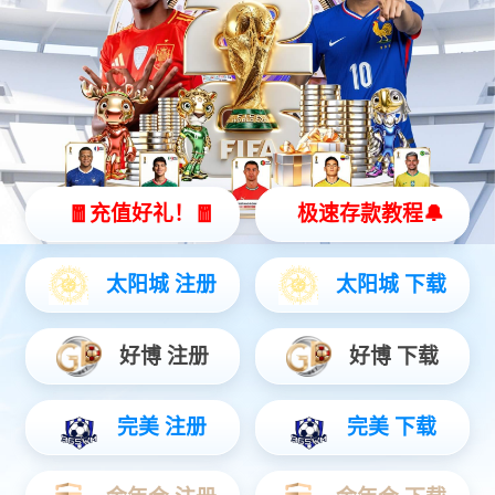
公司动态
2026
2026-07-20
智算万象，赋能未
来|350vip8888新葡的京
科技与商汤集团深化战略
合作
7月19日，2026世界人工智能大
会（WAIC）期间，350vip8888
新葡的京科技（601778.SH）与
商汤科技签署战略合作协议。
了解详情