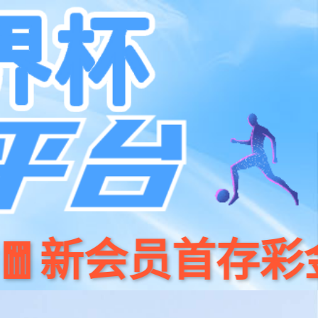
系
新闻动态
联系我们
EN