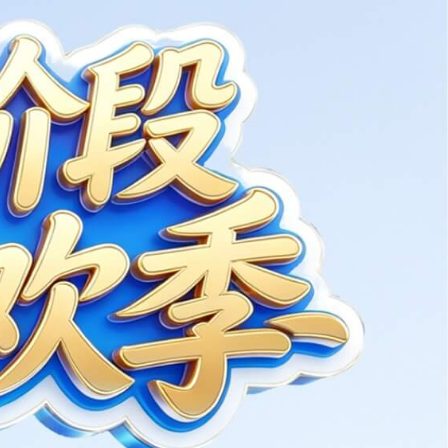
首页
新闻动态