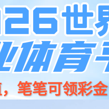
p8888新葡的京
解决方案
产品和服务
客户支持
投资者关