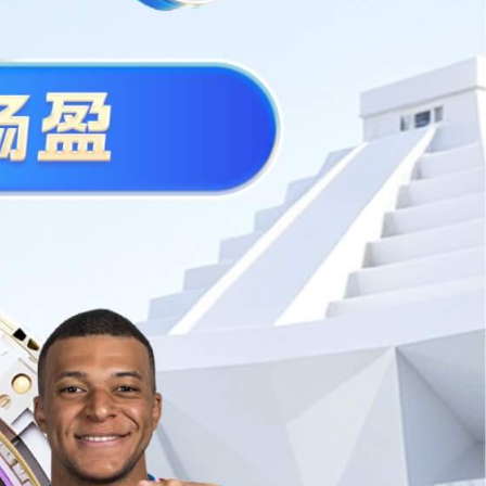
请选择年份