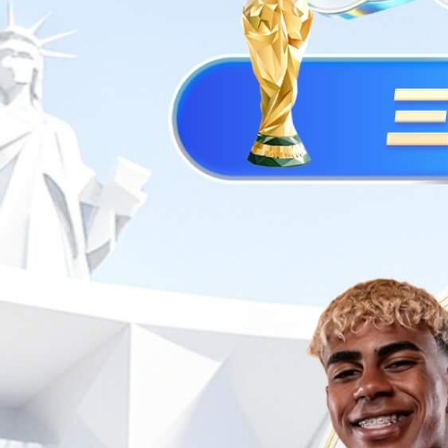
公司动态
2026-07-20
智算万象，赋能未来|350vip8888新
7月19日，2026世界人工智能大会（WAIC）期间，35
（601778.SH）与商汤科技签署战略合作协议。
了解详情
2026-07-20
算创未来 | 350vip8888新葡的京科
7月19日，在2026世界人工智能大会（WAIC）期间“